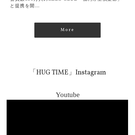
と提携を開…
More
「HUG TIME」Instagram
Youtube