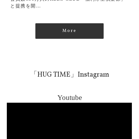
と提携を開…
More
「HUG TIME」Instagram
Youtube