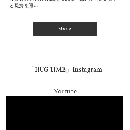
と提携を開…
More
「HUG TIME」Instagram
Youtube