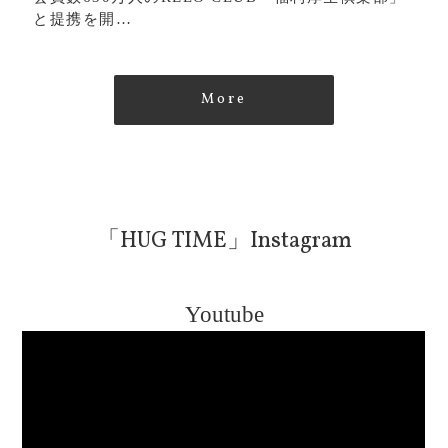
と提携を開…
More
「HUG TIME」Instagram
Youtube