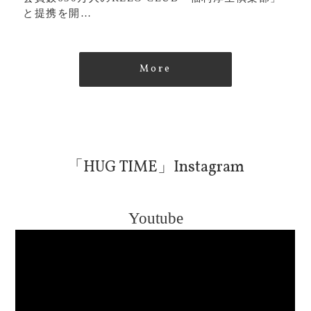
と提携を開…
More
「HUG TIME」Instagram
Youtube