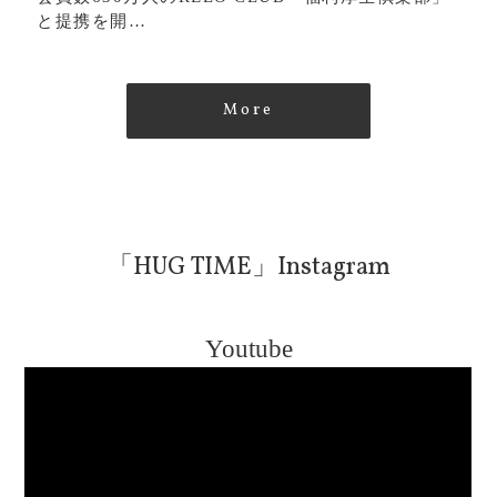
と提携を開…
More
「HUG TIME」Instagram
Youtube