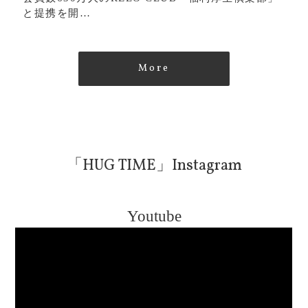
と提携を開…
More
「HUG TIME」Instagram
Youtube