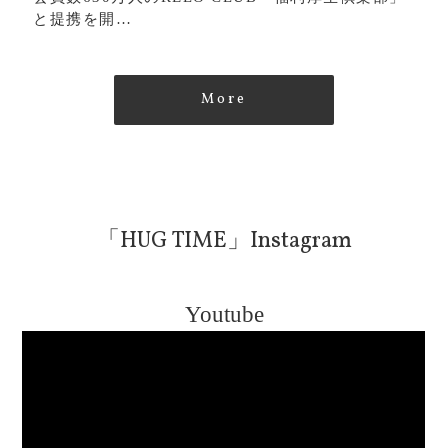
と提携を開…
More
「HUG TIME」Instagram
Youtube